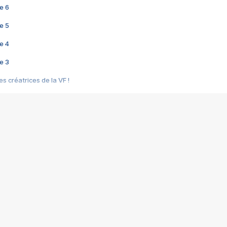
e 6
e 5
e 4
e 3
s créatrices de la VF !
e 2
e 1
e Mektoub My Love arrive enfin ! Rencontre avec Shaïn Boumedine et Sal
i : après Toni en famille
elle réalise le bouleversant Dites lui que je l'aime
ais ! Rencontre autour de Vie privée de Rebecca Zlotowski
 de Marguerite, Grave... Rencontre avec Ella Rumpf
 Les Rêveurs, un film intime sur la santé mentale